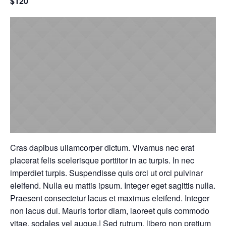
$120
Cras dapibus ullamcorper dictum. Vivamus nec erat
placerat felis scelerisque porttitor in ac turpis. In nec
imperdiet turpis. Suspendisse quis orci ut orci pulvinar
eleifend. Nulla eu mattis ipsum. Integer eget sagittis nulla.
Praesent consectetur lacus et maximus eleifend. Integer
non lacus dui. Mauris tortor diam, laoreet quis commodo
vitae, sodales vel augue.| Sed rutrum, libero non pretium