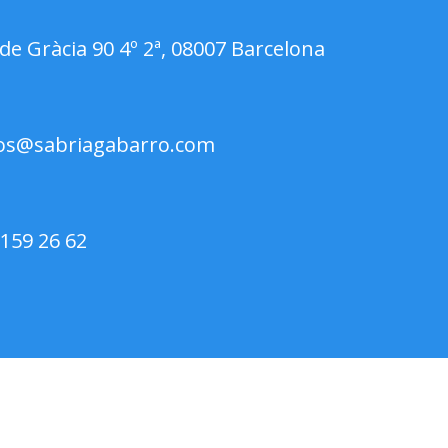
de Gràcia 90 4º 2ª, 08007 Barcelona
os@sabriagabarro.com
 159 26 62